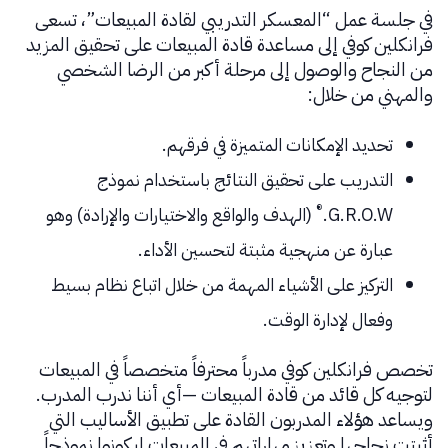
في جلسة عمل “المعسكر التدريبي لقادة المبيعات”، تسعى
فرانكلين كوفي إلى مساعدة قادة المبيعات على تحقيق المزيد
من النجاح والوصول إلى مرحلة أكبر من الرضا الشخصي
والمهني من خلال:
تحديد الإمكانات المتميزة في فرقهم.
التدريب على تحقيق النتائج باستخدام نموذج
®
G.R.O.W.
(الهدف والواقع والاختيارات والإرادة) وهو
عبارة عن منهجية مثبتة لتحسين الأداء.
التركيز على الأشياء المهمة من خلال اتباع نظام بسيط
وفعال لإدارة الوقت.
تخصص فرانكلين كوفي مدرباً محترفاً متخصصاً في المبيعات
لتوجيه كل قائد من قادة المبيعات —أي أننا ندرب المدرب.
ويساعد هؤلاء المدربون القادة على تطبيق الأساليب التي
أثبتت نجاحها وتعزيز مهاراتهم في المبيعات ليكونوا نموذجاً