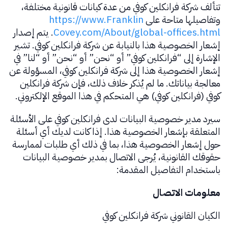
تتألف شركة فرانكلين كوفي من عدة كيانات قانونية مختلفة،
وتفاصيلها متاحة على
https://www.Franklin
Covey.com/About/global-offices.html
. يتم إصدار
إشعار الخصوصية هذا بالنيابة عن شركة فرانكلين كوفي. تشير
الإشارة إلى “فرانكلين كوفي” أو “نحن” أو “نحن” أو “لنا” في
إشعار الخصوصية هذا إلى شركة فرانكلين كوفي، المسؤولة عن
معالجة بياناتك. ما لم يُذكر خلاف ذلك، فإن شركة فرانكلين
كوفي (فرانكلين كوفي) هي المتحكم في هذا الموقع الإلكتروني.
سيرد مدير خصوصية البيانات لدى فرانكلين كوفي على الأسئلة
المتعلقة بإشعار الخصوصية هذا. إذا كانت لديك أي أسئلة
حول إشعار الخصوصية هذا، بما في ذلك أي طلبات لممارسة
حقوقك القانونية، يُرجى الاتصال بمدير خصوصية البيانات
باستخدام التفاصيل المقدمة:
معلومات الاتصال
الكيان القانوني شركة فرانكلين كوفي