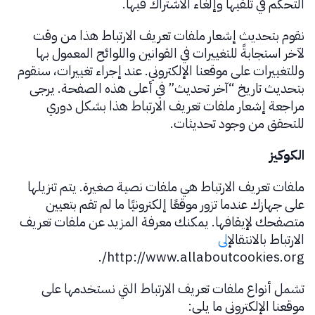
التحكم في تلقيها وإلغاء الاشتراك فيها.
نقوم بتحديث إشعار ملفات تعريف الارتباط هذا من وقت
لآخر استجابةً للتغييرات في القوانين واللوائح المعمول بها
وللتغييرات على موقعنا الإلكتروني. عند إجراء تغييرات، سنقوم
بتحديث تاريخ “آخر تحديث” في أعلى هذه الصفحة. يرجى
مراجعة إشعار ملفات تعريف الارتباط هذا بشكل دوري
للتحقق من وجود تحديثات.
الكوكيز
ملفات تعريف الارتباط هي ملفات نصية صغيرة. يتم تنزيلها
على جهازك عندما تزور موقعًا إلكترونيًا ما لم تقم بتعيين
متصفحك لإيقافها. يمكنك معرفة المزيد عن ملفات تعريف
الارتباط بالانتقال
إلى
http://www.allaboutcookies.org/.
تشمل أنواع ملفات تعريف الارتباط التي نستخدمها على
موقعنا الإلكتروني ما يلي: