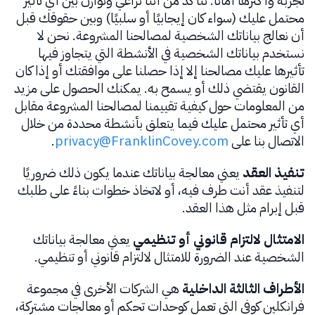
تجربة وأكثرها أمانًا. نتأكد من أننا نراعي ونوازن بين أي تأثير
محتمل عليك (سواء كان إيجابيًا أو سلبيًا) وبين حقوقك قبل
أن نعالج بياناتك الشخصية لمصالحنا المشروعة. نحن لا
نستخدم بياناتك الشخصية في الأنشطة التي يتجاوز فيها
تأثيرها عليك مصالحنا إلا إذا حصلنا على موافقتك أو إذا كان
القانون يقتضي ذلك أو يسمح به. يمكنك الحصول على مزيد
من المعلومات حول كيفية تقييمنا لمصالحنا المشروعة مقابل
أي تأثير محتمل عليك فيما يتعلق بأنشطة محددة من خلال
الاتصال بنا على
privacy@FranklinCovey.com
.
تنفيذ العقد
يعني معالجة بياناتك عندما يكون ذلك ضروريًا
لتنفيذ عقد أنت طرف فيه، أو لاتخاذ خطوات بناءً على طلبك
قبل إبرام مثل هذا العقد.
الامتثال لالتزام قانوني أو تنظيمي
يعني معالجة بياناتك
الشخصية عند الضرورة للامتثال لالتزام قانوني أو تنظيمي.
الأطراف الثالثة الداخلية
هي الشركات الأخرى في مجموعة
فرانكلين كوفي التي تعمل كوحدات تحكم أو معالجات مشتركة،