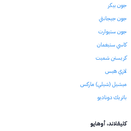
جون بيكر
جون جيجانتي
جون ستيوارت
كاسي ستيغمان
كريستن شميت
لاري هيس
ميشيل (شيلي) ماركس
باتريك دوناديو
كليفلاند، أوهايو