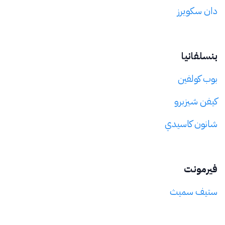
دان سكويرز
بنسلفانيا
بوب كولفين
كيفن شيزبرو
شانون كاسيدي
فيرمونت
ستيف سميث