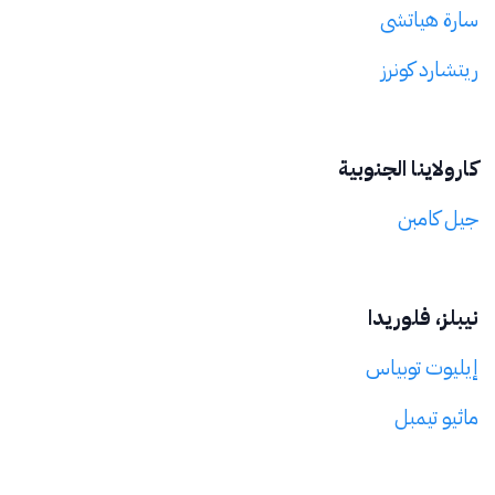
سارة هياتشى
ريتشارد كونرز
كارولاينا الجنوبية
جيل كامبن
نيبلز، فلوريدا
إيليوت توبياس
ماثيو تيمبل