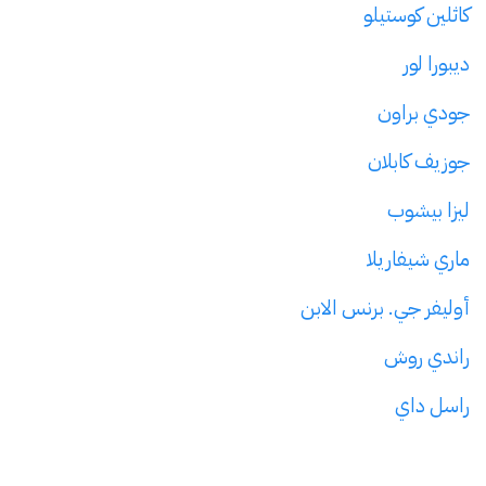
كاثلين كوستيلو
ديبورا لور
جودي براون
جوزيف كابلان
ليزا بيشوب
ماري شيفاريلا
أوليفر جي. برنس الابن
راندي روش
راسل داي