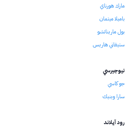
مارك هورناي
باميلا ميتمان
بول ماريناتشو
ستيفاني هاريس
نيوجيرسي
جو كاسي
سارا وينيك
رود آيلاند