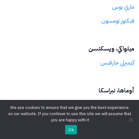
ماري بوس
فيكتور تومسون
ميلواكي، ويسكنسن
كيمبرلي جارفيس
أوماها، نبراسكا
سانداي فارنوبي
We use cookies to ensure that we give you the best experience
on our website. If you continue to use this site we will assume that
اختيار المدرب
you are happy with it.
Ok
شبكة من المدربين المعتمدين تغطي كافة أنحاء العالم