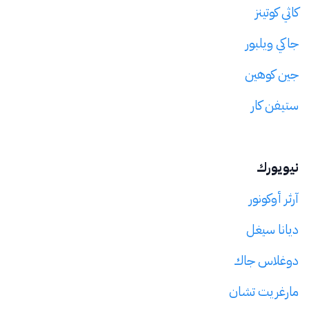
كاثي كوتينز
جاكي ويلبور
جين كوهين
ستيفن كار
نيويورك
آرثر أوكونور
ديانا سيغل
دوغلاس جاك
مارغريت تشان