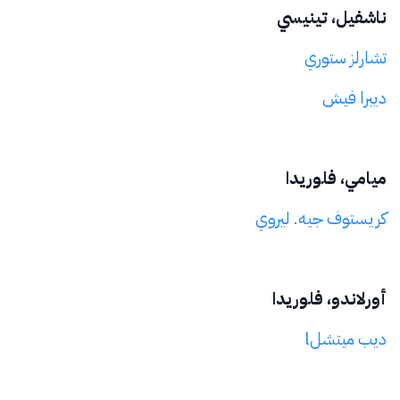
ناشفيل، تينيسي
تشارلز ستوري
ديبرا فيش
ميامي، فلوريدا
كريستوف جيه. ليروي
أورلاندو، فلوريدا
ديب ميتشلl