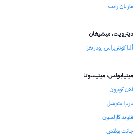
ماريان رايت
ديترويت، ميشيغان
ألبا كونتريراس رودريغز
مينيابولس، مينيسوتا
آلان كوترون
باربرا تشرشل
فلويد كارلسون
جانت بولاش