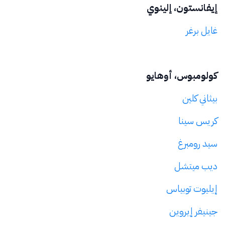
إيفانستون، إلينوي
غايل برغر
كولومبوس، أوهايو
بيثاني كلين
كريس سينا
سيد رومبرغ
ديب ميتشل
إيليوت توبياس
جينيفر إيروين