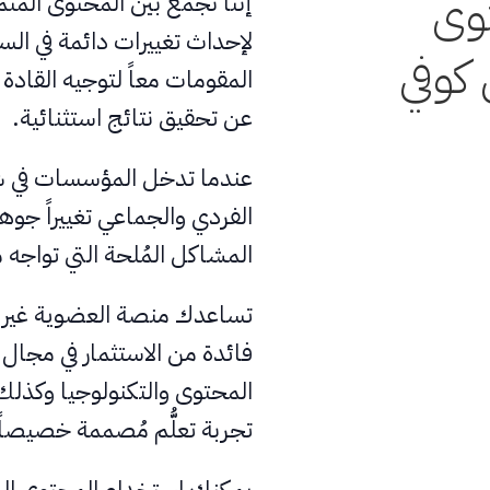
توى
إننا نجمع بين المحتوى المتم
لإحداث تغييرات دائمة في ال
 كوفي
المقومات معاً لتوجيه القادة 
عن تحقيق نتائج استثنائية.
عندما تدخل المؤسسات في شرا
الفردي والجماعي تغييراً جوهري
المشاكل المُلحة التي تواجه
تساعدك منصة العضوية غير 
فائدة من الاستثمار في مجال ا
المحتوى والتكنولوجيا وكذل
تجربة تعلُّم مُصممة خصيص
يمكنك استخدام المحتوى الذ