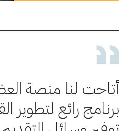
أتاحت لنا منصة العض
برنامج رائع لتطوير ال
توفير وسائل التقديم 