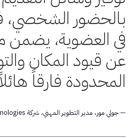
بالحضور الشخصي، فض
في العضوية، يضمن م
عن قيود المكان والت
المحدودة فارقاً هائلاً
— جولي مور، مدير التطوير المهني، شركة Gainwell Technologies