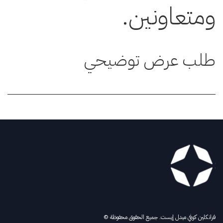
ومتعاونين.
طلب عرض توضيحي
فرانكلين كوفي ميدل إيست. جميع الحقوق محفوظة ©