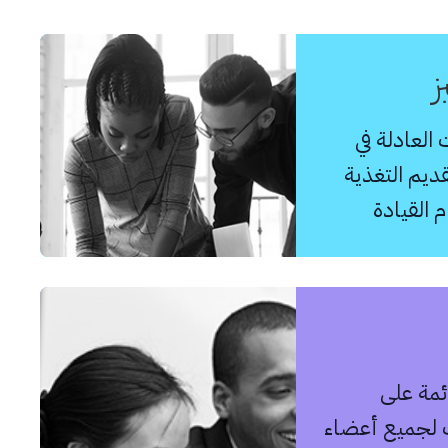
ز
العادلة في
ديم التغذية
 القيادة
ئمة على
ف لجميع أعضاء