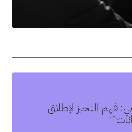
عي: فهم التحيز لإطلاق
انات™