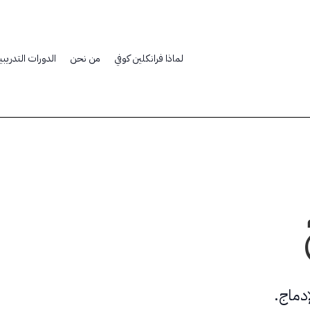
لماذا فرانكلين كوفي
من نحن
الدورات التدريبي
إدماج.