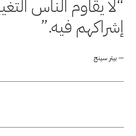
“لا يقاوم الناس التغ
إشراكهم فيه.”
— بيتر سينج