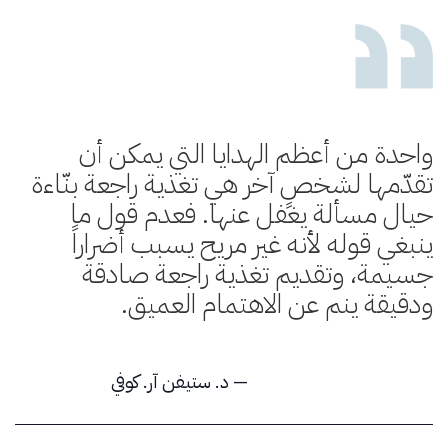
واحدة من أعظم الهدايا التي يمكن أن
تقدّمها لشخصٍ آخر هي تغذية راجعة بنّاءة
حيال مسألة يغفل عنها. فعدم قول ما
ينبغي قوله لأنه غير مريح يسبب أضراراً
جسيمة، وتقديم تغذية راجعة صادقة
ودقيقة ينم عن الاهتمام العميق.
— د. ستيفن آر. كوفي