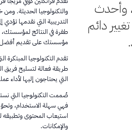
تقدم فرانكلين كوفي مزيجاً فر
وأحدث
والتكنولوجيا الحديثة. ومن خ
غيير دائم
التدريبية التي نقدمها تؤد
طفرة في النتائج لمؤسستك، وخ
مؤسستك على تقديم أفضل ما
تقدم التكنولوجيا المبتكرة ال
طريقة فعالة لتسليح فريق ا
التي يحتاجون إليها لأداء ع
صُممت التكنولوجيا التي نست
فهي سهلة الاستخدام، وتحوّل 
استيعاب المحتوى وتطبيقه 
والإمكانات.