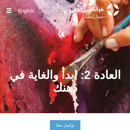
English
العادة 2: ابدأ والغاية في
ذهنك
تواصل معنا