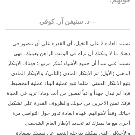
د. ستيفن آر. كوفي
تستند العادة 2 على التخيل، أي القدرة على أن تتصور في
ذهنك ما لا يمكنك أن تراه في الوقت الراهن بعينيك. فهي
تستند على مبدأ أن جميع الأشياء تُبتكر مرتين: فهناك الابتكار
الذهني (الأول) ثم الابتكار المادي (الثاني). والابتكار المادي
يتبع الابتكار الذهني، مثلما تتبع عملية البناء عملية التخطيط.
فإذا لم تبذل جهداً واعياً لتصور من أنت وماذا تريد في الحياة،
فإنك تمنح الآخرين من حولك والظروف القدرة على تشكيل
حياتك وفقاً لأهوائهم. فهذه العادة تدور حول التواصل مرة
أخرى مع ما يميزك ثم تحديد الإطار العام الشخصي
والأخلاقي الذي يمكنك بداخله التعبير عن نفسك بسعادة